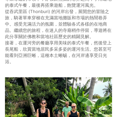
的泰式午餐，最後再搭乘遊船，飽覽運河風光。
從吞武里區 (Thonburi) 的河岸出發，展開您的冒險之
旅，騎著單車穿梭在充滿當地攤販和市場的熱鬧巷弄
中。感受充滿活力的氛圍，並體驗各式各樣的在地商
品。繼續您的旅程，在迷人的寺廟稍作停留，導遊將在
此分享關於佛教和當地社區歷史的精闢見解。
接著，在運河旁的餐廳享用美味的泰式午餐，然後登上
長尾船，欣賞當地居民多采多姿的運河生活。您甚至可
能看到亞洲巨蜥，這種本土蜥蜴，在河岸邊享受日光
浴。