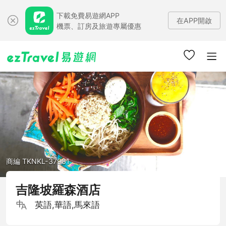
下載免費易遊網APP
在APP開啟
機票、訂房及旅遊專屬優惠
商編 TKNKL-37981
吉隆坡羅森酒店
英語,華語,馬來語