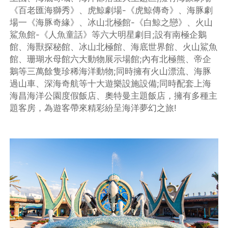
《百老匯海獅秀》、虎鯨劇場-《虎鯨傳奇》、海豚劇
場一《海豚奇緣》、冰山北極館-《白鯨之戀》、火山
鯊魚館-《人魚童話》等六大明星劇目;設有南極企鵝
館、海獸探秘館、冰山北極館、海底世界館、火山鯊魚
館、珊瑚水母館六大動物展示場館;內有北極熊、帝企
鵝等三萬餘隻珍稀海洋動物;同時擁有火山漂流、海豚
過山車、深海奇航等十大遊樂設施設備;同時配套上海
海昌海洋公園度假飯店、奧特曼主題飯店，擁有多種主
題客房，為遊客帶來精彩紛呈海洋夢幻之旅!