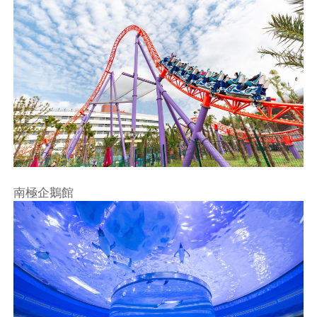
南極企鵝館