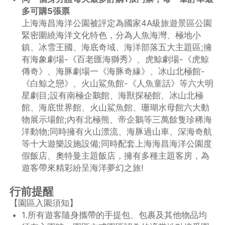
多可購5張票
上海海昌海洋公園被評定為國家4A級旅遊景區公園
緊密圍繞海洋文化特色，分為人魚海灣、極地小
鎮、冰雪王國、海底奇域、海洋部落五大主題區;擁
有海象劇場-《百老匯海獅秀》、虎鯨劇場-《虎鯨
傳奇》、海豚劇場一《海豚奇緣》、冰山北極館-
《白鯨之戀》、火山鯊魚館-《人魚童話》等六大明
星劇目;設有南極企鵝館、海獸探秘館、冰山北極
館、海底世界館、火山鯊魚館、珊瑚水母館六大動
物展示場館;內有北極熊、帝企鵝等三萬餘隻珍稀海
洋動物;同時擁有火山漂流、海豚過山車、深海奇航
等十大遊樂設施設備;同時配套上海海昌海洋公園度
假飯店、奧特曼主題飯店，擁有多種主題客房，為
遊客帶來精彩紛呈海洋夢幻之旅!
行前提醒
【園區入園須知】
1.所有遊客隨身攜帶的手提包、包裹及其他物品均