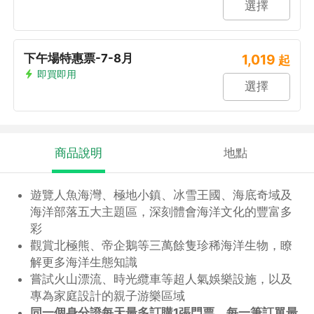
選擇
下午場特惠票-7-8月
1,019
起
即買即用
選擇
商品說明
地點
遊覽人魚海灣、極地小鎮、冰雪王國、海底奇域及
海洋部落五大主題區，深刻體會海洋文化的豐富多
彩
觀賞北極熊、帝企鵝等三萬餘隻珍稀海洋生物，瞭
解更多海洋生態知識
嘗試火山漂流、時光纜車等超人氣娛樂設施，以及
專為家庭設計的親子游樂區域
同一個身分證每天最多訂購1張門票，每一筆訂單最