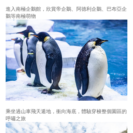
進入南極企鵝館，欣賞帝企鵝、阿德利企鵝、巴布亞企
鵝等南極萌物
乘坐過山車飛天遁地，衝向海底，體驗穿梭整個園區的
呼嘯之旅