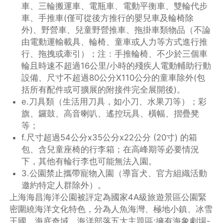
車、三輪搬運車、電瓶車、電動平衡車、雙輪代步
車、手推車(僅可從後方推行的嬰兒車及輪椅除
外)、野營車、兒童野營推車、拖掛車類物品（不論
由電動運輸載具、輪椅、童車或人力等方式進行推
行、拖拽或牽引）；注：手推輪椅、不少於三個車
輪且時速不超過16公里/小時的殘疾人電動輔助行動
設備、尺寸不超過80公分X110公分的童車除外(包
括所有配件或可擴展的附接件完全展開後)。
e.刀具類（生活用刀具，如小刀、水果刀等）；彩
旗、鑼鼓、高音喇叭、遙控玩具、橫幅、摺疊凳
等；
f.尺寸超過54公分x35公分x22公分 (20寸) 的箱
包、含兒童座椅的行李箱；在高峰期等必要情況
下，其他有輪行李也可能無法入園。
3.公園禁止攜帶寵物入園（導盲犬、官方組織活動
邀約特定人群除外）。
上海海昌海洋公園被評定為國家4A級旅遊景區公園緊
密圍繞海洋文化特色，分為人魚海灣、極地小鎮、冰雪
王國、海底奇域、海洋部落五大主題區;擁有海象劇場-