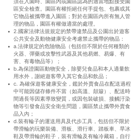
須在入園時、園區內或園區認為的適當地點接受園
區安全檢查。園區有權拒絕任何手提包、包裹或其
它物品被攜帶進入園區；對於在園區內所有無人管
理的物品，園區有權做適當的處理。
2.國家法律法規規定的禁帶違禁品及公園出於遊客
公共安全及動物健康安全考慮禁止攜帶的物品：
a.法律規定的危險物品（包括但不限於任何種類的
火器、彈藥或攻擊性武器及其他易燃、易爆、有
害、有毒物品等）；
b.為保證園區動物安全，除嬰兒食品和本人適量飲
用水外，謝絕遊客帶入其它食品和飲品；
c. 為確保遊客健康安全，鑑於外賣食品在配送過程
中可能因儲存條件不當（如高溫、顛簸）、配送時
間過長等因素導致變質，或因包裝破損、接觸汙染
物等引發食品安全衛生問題，園區禁止攜帶外賣食
品入內；
d.裝有輪子的運送用具及代步工具，包括但不限於
帶滑輪的玩樂裝備、滑板、滑行車、踏板車、旱冰
鞋及帶滑輪的鞋子，裝有滑輪及有輪冷藏箱，自行