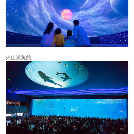
火山鯊魚館