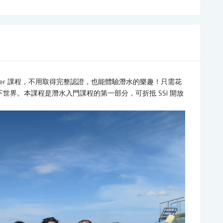
c Diver 課程，不用取得完整認證，也能體驗潛水的樂趣！只需花
水下世界。本課程是潛水入門課程的第一部分，可折抵 SSI 開放