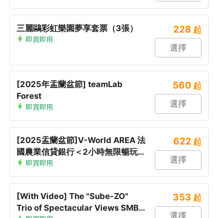
三麗鷗彩虹樂園夢享套票（3張）
228
起
即買即用
選擇
[2025年盂蘭盆節] teamLab
560
起
Forest
選擇
即買即用
[2025盂蘭盆節]V-World AREA 法
622
起
國農業信貸銀行＜2小時無限暢玩
選擇
＞
即買即用
[With Video] The "Sube-ZO"
353
起
Trio of Spectacular Views SMBC
選擇