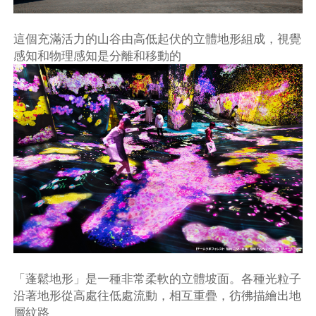
這個充滿活力的山谷由高低起伏的立體地形組成，視覺
感知和物理感知是分離和移動的
「蓬鬆地形」是一種非常柔軟的立體坡面。各種光粒子
沿著地形從高處往低處流動，相互重疊，彷彿描繪出地
層紋路