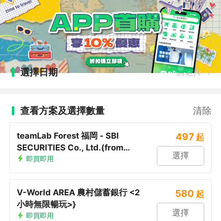
選擇日期
請選擇
查看方案及選擇數量
清除
teamLab Forest 福岡 - SBI
497
起
SECURITIES Co., Ltd.(from
選擇
March)
即買即用
V-World AREA 農村儲蓄銀行 <2
580
起
小時無限暢玩>}
選擇
即買即用