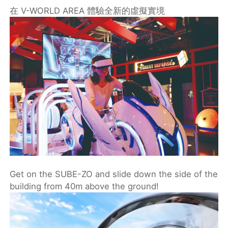
在 V-WORLD AREA 體驗全新的虛擬實境
Get on the SUBE-ZO and slide down the side of the
building from 40m above the ground!