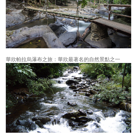
華欣帕拉烏瀑布之旅：華欣最著名的自然景點之一