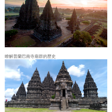
瞭解普蘭巴南寺廟群的歷史