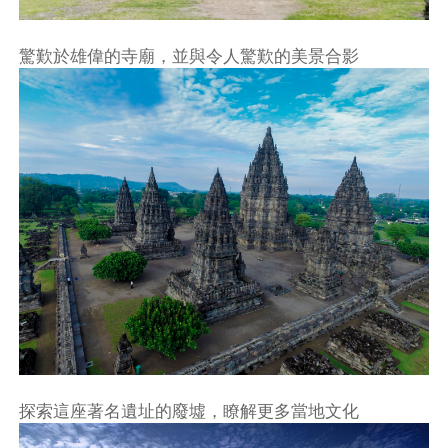
驚歎於雄偉的寺廟，並與令人驚歎的美景合影
探索這座著名遺址的廢墟，瞭解更多當地文化