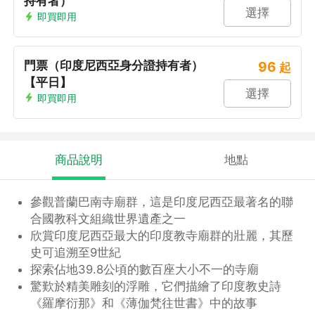
持有者）
選擇
即買即用
門票（印度尼西亞身分證持有者）
96
起
【平日】
選擇
即買即用
商品說明
地點
參觀普蘭巴南寺廟群，這是印度尼西亞最著名的聯
合國教科文組織世界遺產之一
欣賞印度尼西亞最大的印度教寺廟群的壯麗，其歷
史可追溯至9世紀
探索佔地39.8公頃的數百座大小不一的寺廟
驚歎於精美雕刻的浮雕，它們描繪了印度教史詩
《羅摩衍那》和《薄伽梵往世書》中的故事