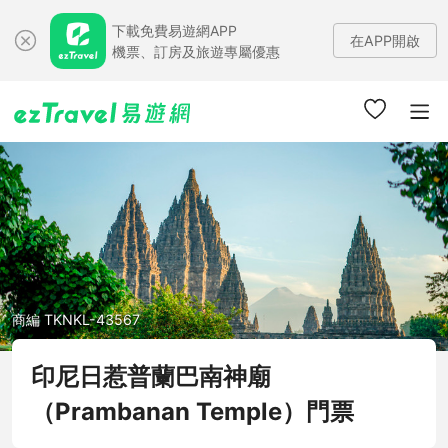
下載免費易遊網APP
在APP開啟
機票、訂房及旅遊專屬優惠
商編 TKNKL-43567
印尼日惹普蘭巴南神廟
（Prambanan Temple）門票