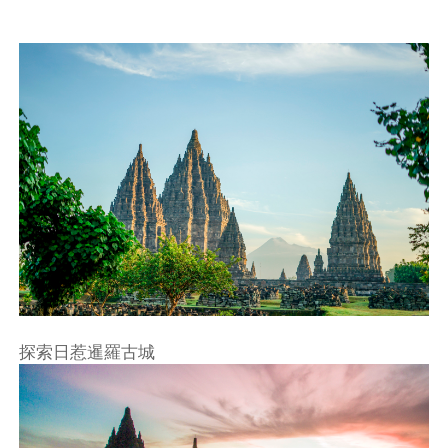
探索日惹暹羅古城