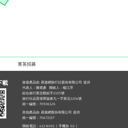
菁英招募
下載
旅遊產品由 易遊網旅行社股份有限公司 提供
代表人：陳甫彥 聯絡人：楊江萍
綜合旅行業交觀綜字2105號
旅行社品質保障協會九一字第北1204號
統一編號：70536126
其他產品由 易遊網股份有限公司 提供
統一編號：70472137
聯絡電話：412-8001 ( 手機加 02 )