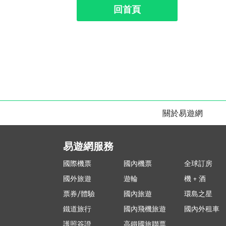
回首頁
關於易遊網
易遊網服務
國際機票
國內機票
全球訂房
國外旅遊
遊輪
機 + 酒
票券/體驗
國內旅遊
環島之星
鐵道旅行
國內飛機旅遊
國內外租車
護照簽證
高鐵國旅聯票