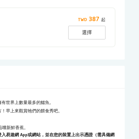
387
選擇
擁有世界上數量最多的鱷魚。
方！早上來觀賞牠們的餵食秀吧。
品嚐新鮮香蕉。
入易遊網 App或網站，並在您的裝置上出示憑證（需具備網