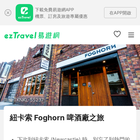
下載免費易遊網APP
在APP開啟
機票、訂房及旅遊專屬優惠
商編 TKNKL-55237
紐卡索 Foghorn 啤酒廠之旅
下次到紐卡索 (Newcastle) 時，別忘了到熱門的