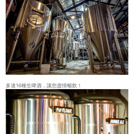
多達16種生啤酒，讓您盡情暢飲！