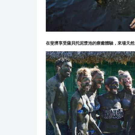
在斐濟享受薩貝托泥漿池的療癒體驗，來場天然S