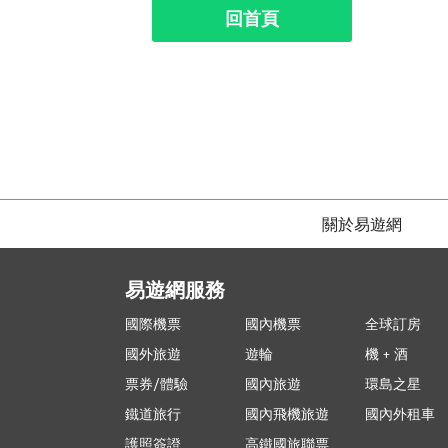
回首頁
關於易遊網
易遊網服務
國際機票
國內機票
全球訂房
國外旅遊
遊輪
機 + 酒
票券/體驗
國內旅遊
環島之星
鐵道旅行
國內飛機旅遊
國內外租車
護照簽證
高鐵國旅聯票