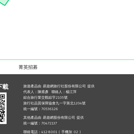
菁英招募
下載
旅遊產品由 易遊網旅行社股份有限公司 提供
代表人：陳甫彥 聯絡人：楊江萍
綜合旅行業交觀綜字2105號
旅行社品質保障協會九一字第北1204號
統一編號：70536126
其他產品由 易遊網股份有限公司 提供
統一編號：70472137
聯絡電話：412-8001 ( 手機加 02 )