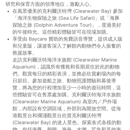
研究和保育方面的領導地位，激勵人心。
在風景優美的克利爾沃特灣 (Clearwater Bay) 參加
「海洋生物探險之旅 (Sea Life Safari)」或「海豚
探險之旅 (Dolphin Adventure Tour)」，度過美好
的午後時光。這些精彩體驗皆可在現場加購。
享受由 Baycare 贊助的免費語音導覽，提供成人版
和兒童版，讓遊客深入了解館內動物們令人振奮的
救援故事。
走訪克利爾沃特海洋水族館 (Clearwater Marine
Aquarium)，認識所有獲救和長期居住於此的動物
們。觀賞每日的精彩表演，並務必欣賞劇場內的每
日節目。參加遊船之旅、動物照護體驗和幕後導
覽，將為您的行程增加至少一小時的遊玩時間，這
些體驗皆可在售票處加購。克利爾沃特海洋水族館
(Clearwater Marine Aquarium) 為室內／戶外場
館，內部設有空調區域，外部則為開放空間。從海
港觀景台和擱淺觀景台欣賞克利爾沃特灣
(Clearwater Bay) 的迷人景色。探索各式各樣的動
物，包括海豚、鵜鶘、海龜、水獺、鯊魚和其他海