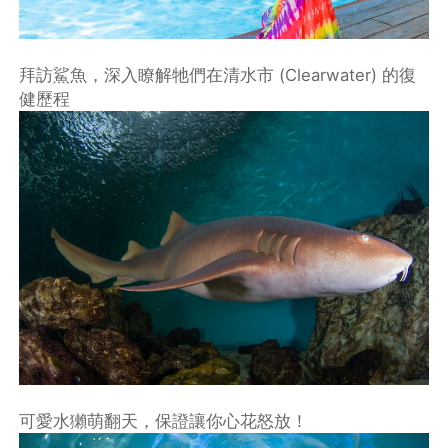
拜訪鯊魚，深入瞭解牠們在清水市 (Clearwater) 的復
健歷程
可愛水獺萌翻天，保證讓你心花怒放！