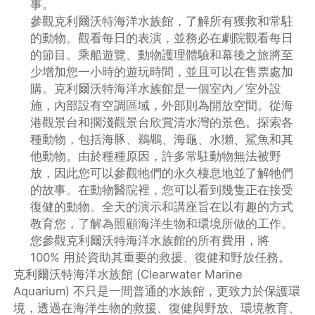
事。
參觀克利爾沃特海洋水族館，了解所有獲救和常駐
的動物。觀看每日的表演，並務必在劇院觀看每日
的節目。乘船遊覽、動物護理體驗和幕後之旅將至
少增加您一小時的遊玩時間，並且可以在售票處加
購。克利爾沃特海洋水族館是一個室內／室外設
施，內部設有空調區域，外部則為開放空間。從海
港觀景台和擱淺觀景台欣賞清水灣的景色。探索各
種動物，包括海豚、鵜鶘、海龜、水獺、鯊魚和其
他動物。由於種種原因，許多常駐動物無法被野
放，因此您可以參觀牠們的永久棲息地並了解牠們
的故事。在動物醫院裡，您可以看到幾隻正在接受
復健的動物。全天的演示和講座旨在以有趣的方式
教育您，了解為照顧海洋生物和環境所做的工作。
您參觀克利爾沃特海洋水族館的所有費用，將
100% 用於資助其重要的救援、復健和野放任務。
克利爾沃特海洋水族館 (Clearwater Marine
Aquarium) 不只是一間普通的水族館，更致力於保護環
境，透過在海洋生物的救援、復健與野放、環境教育、