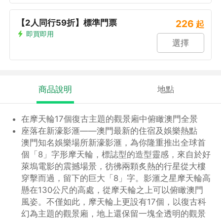
【2人同行59折】標準門票
226
起
即買即用
選擇
商品說明
地點
在摩天輪17個復古主題的觀景廂中俯瞰澳門全景
座落在新濠影滙——澳門最新的住宿及娛樂熱點
澳門知名娛樂場所新濠影滙，為你隆重推出全球首
個「8」字形摩天輪，標誌型的造型靈感，來自於好
萊塢電影的震撼場景，彷彿兩顆炙熱的行星從大樓
穿擊而過，留下的巨大「8」字。影滙之星摩天輪高
懸在130公尺的高處，從摩天輪之上可以俯瞰澳門
風姿。不僅如此，摩天輪上更設有17個，以復古科
幻為主題的觀景廂，地上還保留一塊全透明的觀景