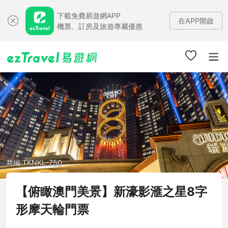
下載免費易遊網APP
在APP開啟
機票、訂房及旅遊專屬優惠
商編 TKNKL-750
【俯瞰澳門美景】新濠影滙之星8字
形摩天輪門票