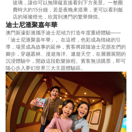
玻璃，讓你可以無障礙直接看到下方美景。一整圈
費時大約15分鐘，若是夜晚來搭乘，更可以看到飯
店的璀璨燈光，欣賞到澳門的繁華輝煌。
迪士尼滙聚嘉年華
澳門新濠影滙攜手迪士尼傾力打造年度重磅體驗——
「迪士尼滙聚嘉年華」。在這裡，色彩成為情緒的引
導，場景成為故事的延伸，賓客將跟隨迪士尼朋友們的
腳步，穿越叢林、漫遊海洋、遨遊天空，在層層展開的
沉浸體驗中，開啟這段歡樂旅程。賓客無須購票，即可
隨心步入夢幻世界三大主題體驗區。