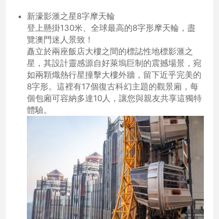
新濠影滙之星8字摩天輪
登上懸掛130米、全球最高的8字形摩天輪，盡
覽澳門迷人景致！
矗立於兩座飯店大樓之間的標誌性地標影滙之
星，其設計靈感源自好萊塢巨制的震撼場景，宛
如兩顆熾熱行星撞擊大樓外牆，留下近乎完美的
8字形。這裡有17個復古科幻主題的觀景廂，每
個包廂可容納多達10人，讓您與親友共享這獨特
體驗。