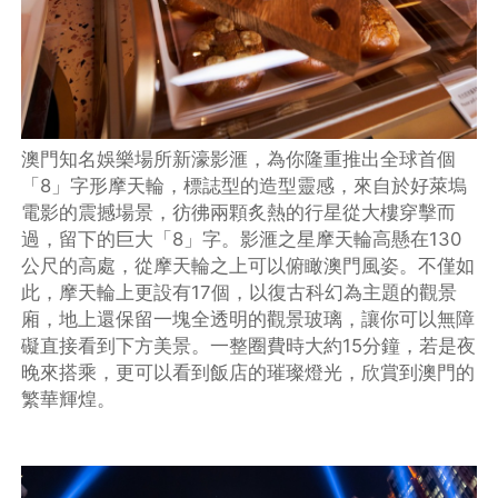
澳門知名娛樂場所新濠影滙，為你隆重推出全球首個
「8」字形摩天輪，標誌型的造型靈感，來自於好萊塢
電影的震撼場景，彷彿兩顆炙熱的行星從大樓穿擊而
過，留下的巨大「8」字。影滙之星摩天輪高懸在130
公尺的高處，從摩天輪之上可以俯瞰澳門風姿。不僅如
此，摩天輪上更設有17個，以復古科幻為主題的觀景
廂，地上還保留一塊全透明的觀景玻璃，讓你可以無障
礙直接看到下方美景。一整圈費時大約15分鐘，若是夜
晚來搭乘，更可以看到飯店的璀璨燈光，欣賞到澳門的
繁華輝煌。