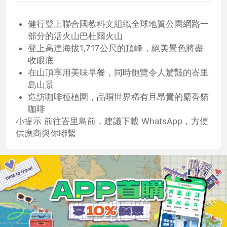
健行登上聯合國教科文組織全球地質公園網路一
部分的活火山巴杜爾火山
登上高達海拔1,717公尺的頂峰，絕美景色將盡
收眼底
在山頂享用美味早餐，同時飽覽令人驚豔的峇里
島山景
造訪咖啡種植園，品嚐世界稀有且昂貴的麝香貓
咖啡
小提示 前往峇里島前，建議下載 WhatsApp，方便
供應商與你聯繫