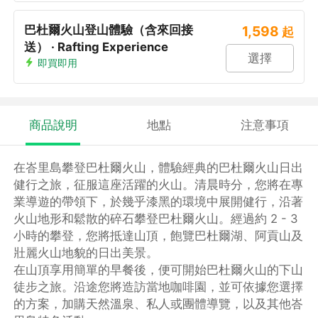
巴杜爾火山登山體驗（含來回接
1,598
起
送） · Rafting Experience
選擇
即買即用
商品說明
地點
注意事項
在峇里島攀登巴杜爾火山，體驗經典的巴杜爾火山日出
健行之旅，征服這座活躍的火山。清晨時分，您將在專
業導遊的帶領下，於幾乎漆黑的環境中展開健行，沿著
火山地形和鬆散的碎石攀登巴杜爾火山。經過約 2 - 3
小時的攀登，您將抵達山頂，飽覽巴杜爾湖、阿貢山及
壯麗火山地貌的日出美景。
在山頂享用簡單的早餐後，便可開始巴杜爾火山的下山
徒步之旅。沿途您將造訪當地咖啡園，並可依據您選擇
的方案，加購天然溫泉、私人或團體導覽，以及其他峇