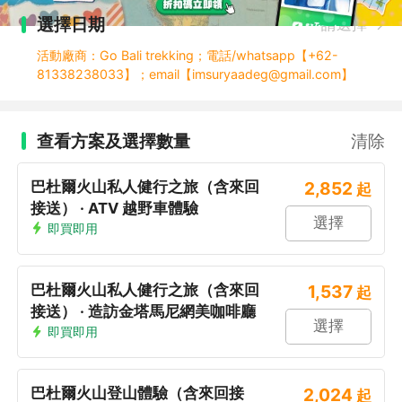
選擇日期
請選擇
活動廠商：Go Bali trekking；電話/whatsapp【+62-
81338238033】；email【imsuryaadeg@gmail.com】
查看方案及選擇數量
清除
巴杜爾火山私人健行之旅（含來回
2,852
起
接送） · ATV 越野車體驗
選擇
即買即用
巴杜爾火山私人健行之旅（含來回
1,537
起
接送） · 造訪金塔馬尼網美咖啡廳
選擇
即買即用
巴杜爾火山登山體驗（含來回接
2,024
起