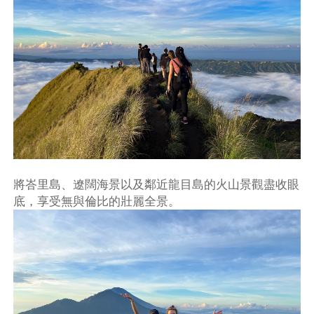
將峇里島、遼闊海景以及鄰近龍目島的火山景觀盡收眼
底，享受無與倫比的壯麗全景。