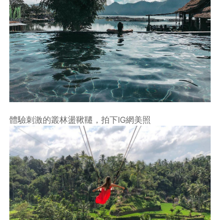
體驗刺激的叢林盪鞦韆，拍下IG網美照