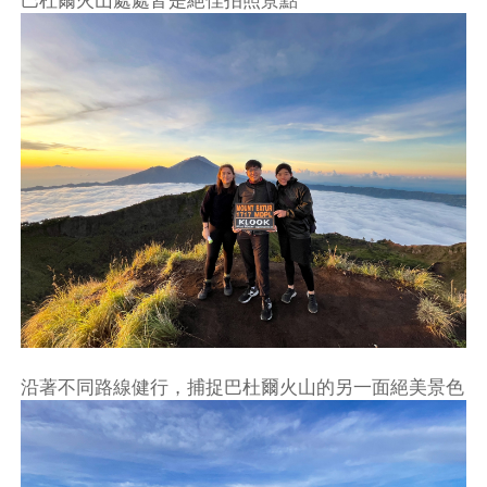
巴杜爾火山處處皆是絕佳拍照景點
沿著不同路線健行，捕捉巴杜爾火山的另一面絕美景色