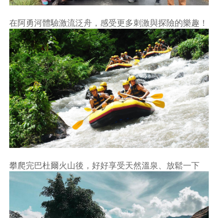
在阿勇河體驗激流泛舟，感受更多刺激與探險的樂趣！
攀爬完巴杜爾火山後，好好享受天然溫泉、放鬆一下