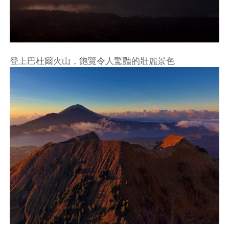
登上巴杜爾火山，飽覽令人驚豔的壯麗景色