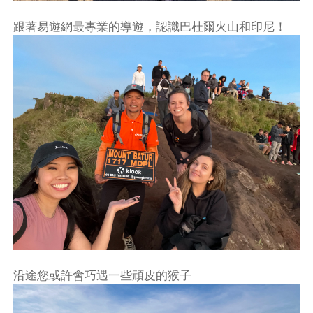
跟著易遊網最專業的導遊，認識巴杜爾火山和印尼！
沿途您或許會巧遇一些頑皮的猴子