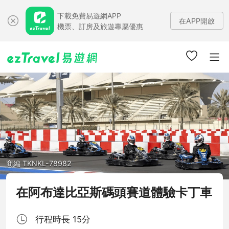
下載免費易遊網APP
在APP開啟
機票、訂房及旅遊專屬優惠
商編 TKNKL-78982
在阿布達比亞斯碼頭賽道體驗卡丁車
行程時長 15分