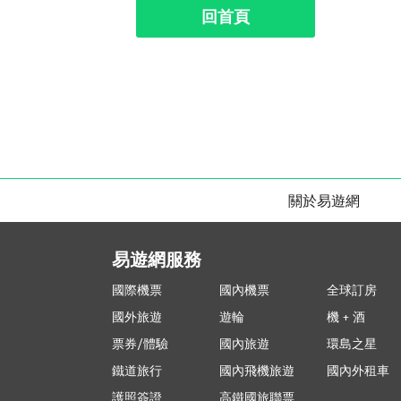
回首頁
關於易遊網
易遊網服務
國際機票
國內機票
全球訂房
國外旅遊
遊輪
機 + 酒
票券/體驗
國內旅遊
環島之星
鐵道旅行
國內飛機旅遊
國內外租車
護照簽證
高鐵國旅聯票