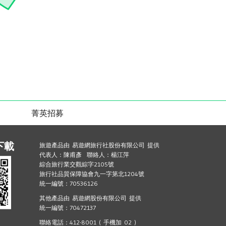
菁英招募
下載
旅遊產品由 易遊網旅行社股份有限公司 提供
代表人：陳甫彥 聯絡人：楊江萍
綜合旅行業交觀綜字2105號
旅行社品質保障協會九一字第北1204號
統一編號：70536126
其他產品由 易遊網股份有限公司 提供
統一編號：70472137
聯絡電話：412-8001 ( 手機加 02 )