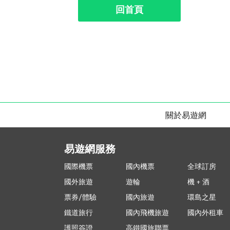
回首頁
關於易遊網
易遊網服務
國際機票
國內機票
全球訂房
國外旅遊
遊輪
機 + 酒
票券/體驗
國內旅遊
環島之星
鐵道旅行
國內飛機旅遊
國內外租車
護照簽證
高鐵國旅聯票