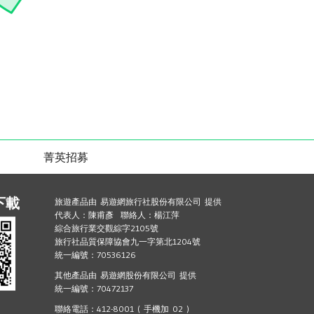
菁英招募
下載
旅遊產品由 易遊網旅行社股份有限公司 提供
代表人：陳甫彥 聯絡人：楊江萍
綜合旅行業交觀綜字2105號
旅行社品質保障協會九一字第北1204號
統一編號：70536126
其他產品由 易遊網股份有限公司 提供
統一編號：70472137
聯絡電話：412-8001 ( 手機加 02 )