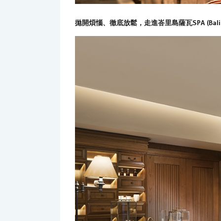
拋開煩惱、徹底放鬆，走進峇里島薩瓦SPA (Bali