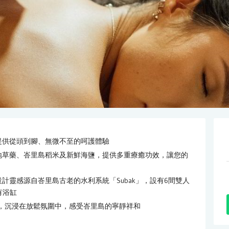
a，提供從頭到腳、無微不至的呵護體驗
合當地草藥、峇里島稻米及新鮮海鹽，提供多重療癒功效，讓您的
其設計靈感源自峇里島古老的水利系統「Subak」，設有6間雙人
有浴缸
服務，沉浸在放鬆氛圍中，感受峇里島的寧靜祥和