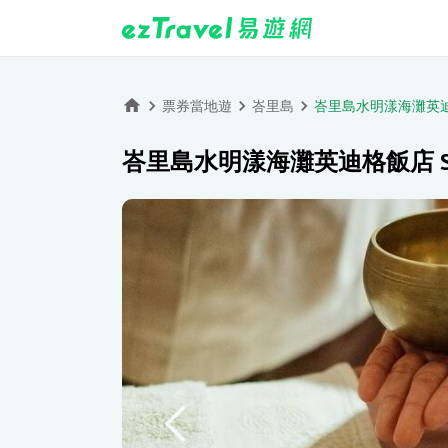
票券當地遊
峇里島
峇里島水明漾海灘英迪格飯
峇里島水明漾海灘英迪格飯店 Sav