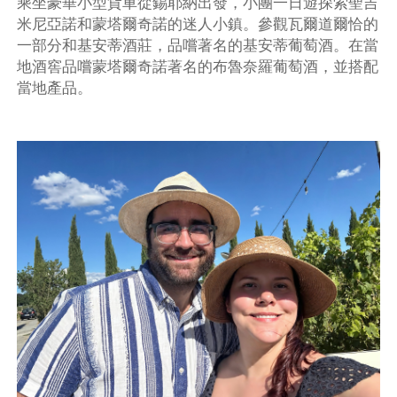
乘坐豪華小型貨車從錫耶納出發，小團一日遊探索聖吉
米尼亞諾和蒙塔爾奇諾的迷人小鎮。參觀瓦爾道爾恰的
一部分和基安蒂酒莊，品嚐著名的基安蒂葡萄酒。在當
地酒窖品嚐蒙塔爾奇諾著名的布魯奈羅葡萄酒，並搭配
當地產品。