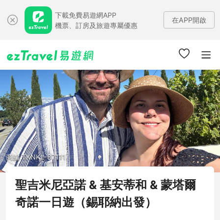
下載免費易遊網APP
在APP開啟
機票、訂房及旅遊專屬優惠
商編 TKNKL-87111
聖吉米尼亞諾 & 基安蒂和 & 蒙塔爾
奇諾一日遊（錫耶納出發）