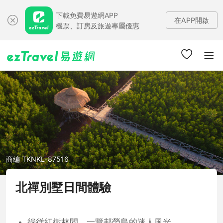
下載免費易遊網APP
在APP開啟
機票、訂房及旅遊專屬優惠
商編 TKNKL-87516
北禪別墅日間體驗
徜徉紅樹林間，一覽邦勞島的迷人風光