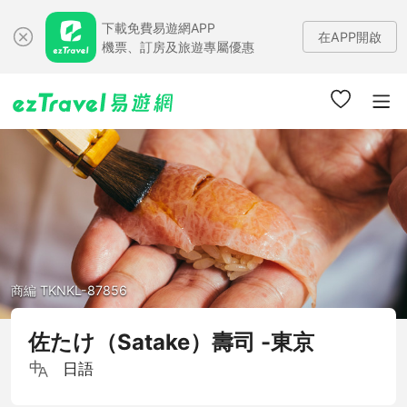
下載免費易遊網APP
在APP開啟
機票、訂房及旅遊專屬優惠
商編 TKNKL-87856
佐たけ（Satake）壽司 -東京
日語