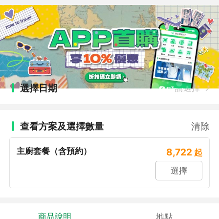
選擇日期
請選擇
查看方案及選擇數量
清除
主廚套餐（含預約）
8,722
起
選擇
商品說明
地點