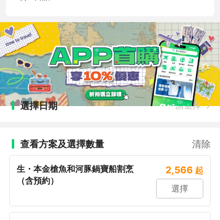
選擇日期
請選擇
查看方案及選擇數量
清除
生・本金槍魚和河豚鍋寶船割烹
2,566
起
（含預約）
選擇