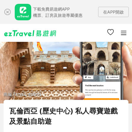
下載免費易遊網APP
在APP開啟
機票、訂房及旅遊專屬優惠
商編 TKNKL-88903
瓦倫西亞 (歷史中心) 私人尋寶遊戲
及景點自助遊