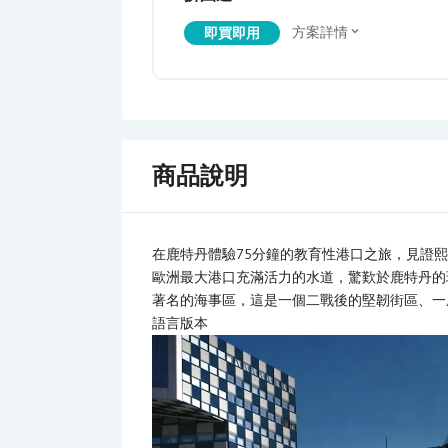
方案詳情
即買即用
商品說明
在鹿特丹體驗75分鐘的教育性港口之旅，見證熙熙攘
歐洲最大港口充滿活力的水道，驚歎於鹿特丹的
著名的海事區，這是一個二戰後的堅韌街區、一座1
語言版本