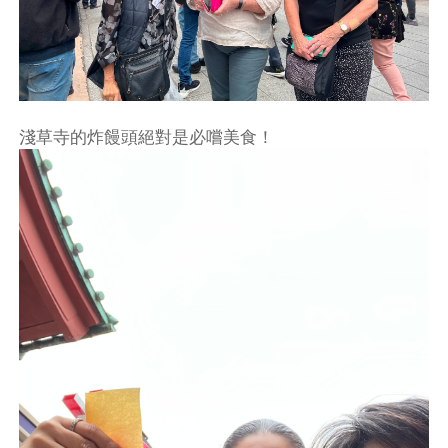
淺草寺的炸饅頭絕對是必嚐美食！