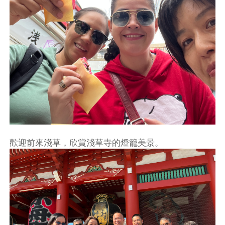
歡迎前來淺草，欣賞淺草寺的燈籠美景。