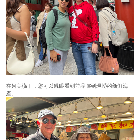
在阿美橫丁，您可以親眼看到並品嚐到現撈的新鮮海
產。