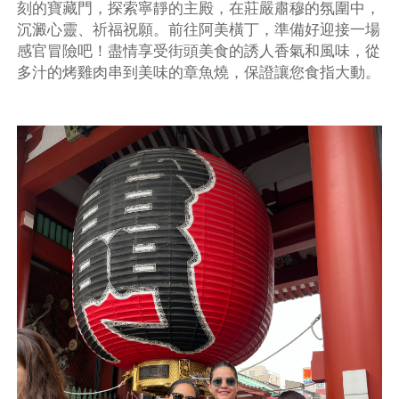
刻的寶藏門，探索寧靜的主殿，在莊嚴肅穆的氛圍中，
沉澱心靈、祈福祝願。前往阿美橫丁，準備好迎接一場
感官冒險吧！盡情享受街頭美食的誘人香氣和風味，從
多汁的烤雞肉串到美味的章魚燒，保證讓您食指大動。