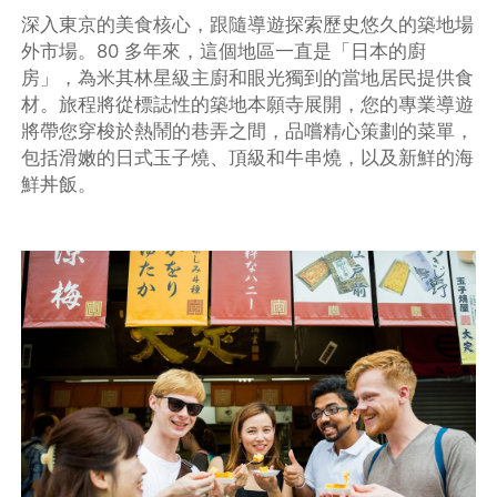
深入東京的美食核心，跟隨導遊探索歷史悠久的築地場
外市場。80 多年來，這個地區一直是「日本的廚
房」，為米其林星級主廚和眼光獨到的當地居民提供食
材。旅程將從標誌性的築地本願寺展開，您的專業導遊
將帶您穿梭於熱鬧的巷弄之間，品嚐精心策劃的菜單，
包括滑嫩的日式玉子燒、頂級和牛串燒，以及新鮮的海
鮮丼飯。