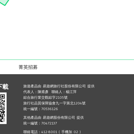
菁英招募
下載
旅遊產品由 易遊網旅行社股份有限公司 提供
代表人：陳甫彥 聯絡人：楊江萍
綜合旅行業交觀綜字2105號
旅行社品質保障協會九一字第北1204號
統一編號：70536126
其他產品由 易遊網股份有限公司 提供
統一編號：70472137
聯絡電話：412-8001 ( 手機加 02 )