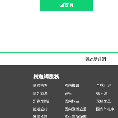
回首頁
關於易遊網
易遊網服務
國際機票
國內機票
全球訂房
國外旅遊
遊輪
機 + 酒
票券/體驗
國內旅遊
環島之星
鐵道旅行
國內飛機旅遊
國內外租車
護照簽證
高鐵國旅聯票