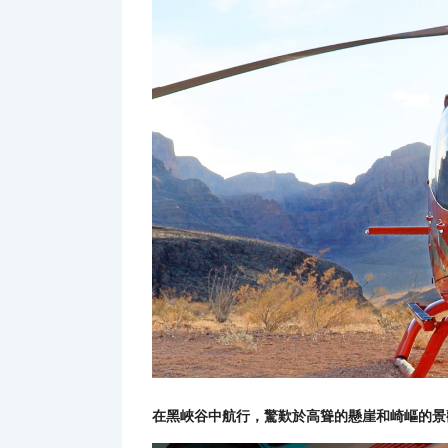
在黑峽谷中航行，驚歎於高聳的懸崖和崎嶇的景