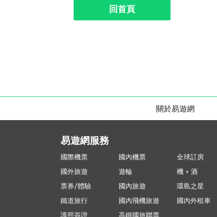
回首頁
關於易遊網
易遊網服務
國際機票
國內機票
全球訂房
國外旅遊
遊輪
機 + 酒
票券/體驗
國內旅遊
環島之星
鐵道旅行
國內飛機旅遊
國內外租車
護照簽證
高鐵國旅聯票