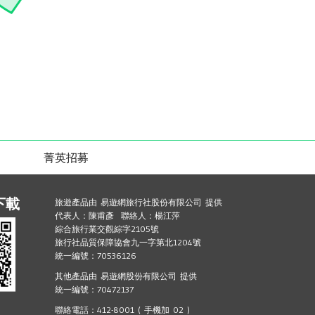
菁英招募
下載
旅遊產品由 易遊網旅行社股份有限公司 提供
代表人：陳甫彥 聯絡人：楊江萍
綜合旅行業交觀綜字2105號
旅行社品質保障協會九一字第北1204號
統一編號：70536126
其他產品由 易遊網股份有限公司 提供
統一編號：70472137
聯絡電話：412-8001 ( 手機加 02 )