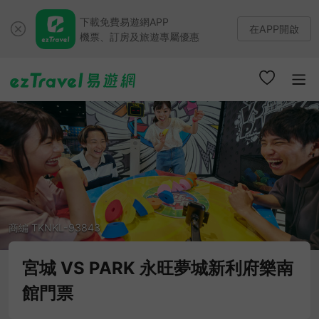
下載免費易遊網APP
在APP開啟
機票、訂房及旅遊專屬優惠
商編 TKNKL-93843
宮城 VS PARK 永旺夢城新利府樂南
館門票