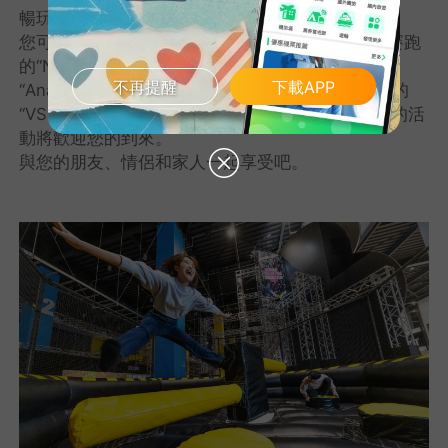
暢玩31種多樣化的運動項目，包括13種全新活動！
您可以在離地面4米的高度體驗忍者，包括與野獸賽跑
的“Nige Kill”活動、“Drop Seesaw L Size”、
不再提醒
下載APP
“Anahoru”以及可以在大約7.5米高的大螢幕上享受的
“VS BALLOON”。“Aerial Ninja”等充滿活力和獨特的活
動將歡迎您的到來。
與您的朋友、情侶和家人一起享受吧。