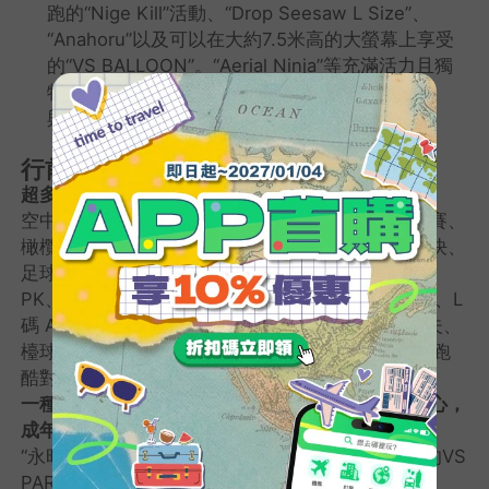
跑的“Nige Kill”活動、“Drop Seesaw L Size”、
“Anahoru”以及可以在大約7.5米高的大螢幕上享受
的“VS BALLOON”。“Aerial Ninja”等充滿活力且獨
特的活動將歡迎您的到來。
與您的朋友、情侶和家人一起享受吧。
行前提醒
超多飛行、奔跑和玩樂活動
空中忍者、巨型保齡球、Yoke Kill、籃球大戰挑戰賽、
橄欖球踢球、卡丁車角逐、乒乓球狂熱、乒乓球對決、
足球對決、三振出局對決、籃球對決、手球、腳壓
PK、電擊球、飛盤目標、熱身體育場、墜落蹺蹺板、L
碼 Anahol 對決、氣球挑戰賽、擊球挑戰賽、高爾夫、
檯球角逐、Atetetale！足球上下顛倒、游泳對決、跑
酷對決、功夫、跳躍x跳躍、射箭、衝浪、Nigekill
一種新型的多樣化運動設施，不僅兒童可以玩得開心，
成年人也可以盡情享受。
“永旺夢樂城新利府南館”是東北地區首家也是最大的VS
PARK。