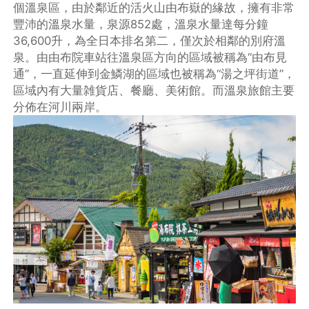
個溫泉區，由於鄰近的活火山由布嶽的緣故，擁有非常
豐沛的溫泉水量，泉源852處，溫泉水量達每分鐘
36,600升，為全日本排名第二，僅次於相鄰的別府溫
泉。由由布院車站往溫泉區方向的區域被稱為“由布見
通”，一直延伸到金鱗湖的區域也被稱為“湯之坪街道”，
區域內有大量雑貨店、餐廳、美術館。而溫泉旅館主要
分佈在河川兩岸。