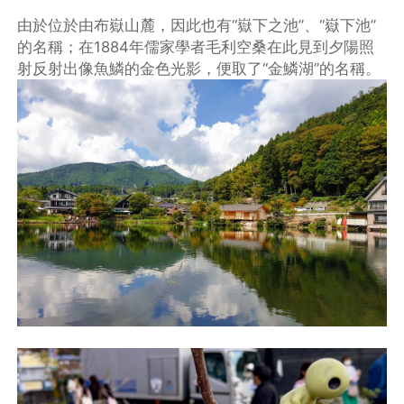
由於位於由布嶽山麓，因此也有“嶽下之池”、“嶽下池”
的名稱；在1884年儒家學者毛利空桑在此見到夕陽照
射反射出像魚鱗的金色光影，便取了“金鱗湖”的名稱。