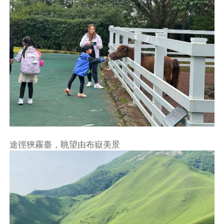
途徑狹霧臺，眺望由布嶽美景