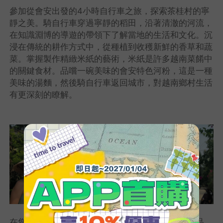
參加從會安出發的4小時自行車之旅，探索茶桂村的寧
靜之美。騎自行車穿過寧靜的稻田，沿著清澈的河流，
在知識淵博的導遊的帶領下了解當地的生活和文化。沉
浸在傳統的耕作方式中，從種植到收穫新鮮的香草和蔬
菜。掌握製作精緻米紙的藝術，米紙是許多越南菜餚中
的關鍵食材。品嚐一碗美味的會安特色河粉，這是一種
美味的湯麵，然後騎自行車返回城市，對越南鄉村生活
有更深刻的瞭解。
在您與當地農民會面時，瞭解村莊的農作物和農產品