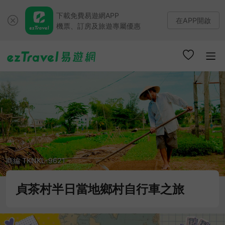
下載免費易遊網APP
在APP開啟
機票、訂房及旅遊專屬優惠
商編 TKNKL-9621
貞茶村半日當地鄉村自行車之旅