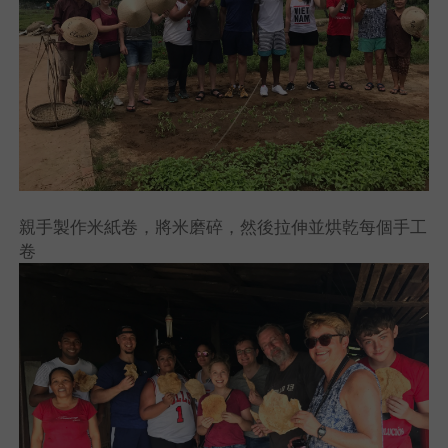
親手製作米紙卷，將米磨碎，然後拉伸並烘乾每個手工
卷