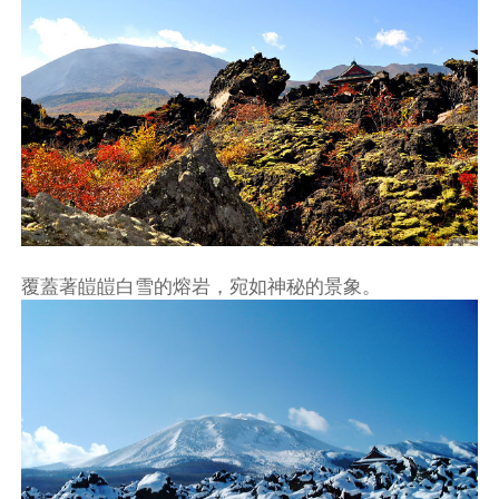
覆蓋著皚皚白雪的熔岩，宛如神秘的景象。