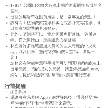
1783年淺間山大噴火時流出的熔岩凝固後形成的名
勝地。
壯觀的熔岩帶在眼前展開，是非常罕見的景點！
設有高山植物觀察路線和奧之院參拜道等路線，可
以觀察到當季的各種鮮花。
此外，晴朗時可以一覽北阿爾卑斯連峰、谷川連
峰、日光男體山，定能讓您心情舒暢！
林立著許多輕鬆超過人身高的巨大奇巖的中央高
地，以及供奉亡靈的“淺間山觀音堂”等，看點十
足！
請務必在智能智慧型手機等可訪問互聯網的終端上
出示憑證。 預約成功的憑證，請登錄易遊網 App/
網站，從預約記錄中點擊“顯示憑證”進行查看。
行前提醒
— 注意事項 —
憑證可在易遊網 App / 網站登錄後，通過點擊“帳
戶”中的“預訂”和“查看憑證”來顯示。