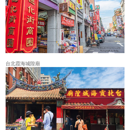
台北霞海城隍廟