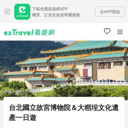
下載免費易遊網APP
在APP開啟
機票、訂房及旅遊專屬優惠
商編 TKNKL-96402
台北國立故宮博物院＆大稻埕文化遺
產一日遊