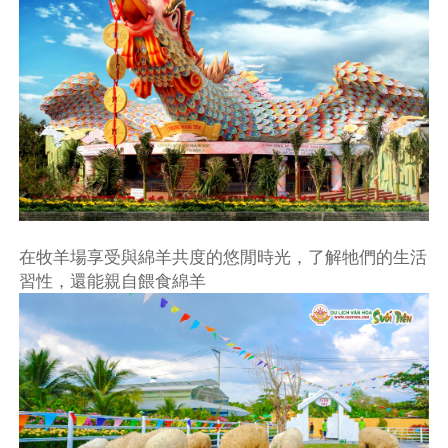
在牧羊場享受與綿羊共度的悠閒時光，了解牠們的生活
習性，還能親自餵食綿羊