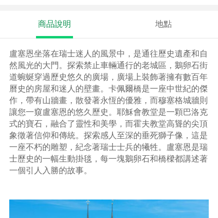
商品說明
地點
盧塞恩坐落在瑞士迷人的風景中，是通往歷史遺產和自
然風光的大門。探索禁止車輛通行的老城區，鵝卵石街
道蜿蜒穿過歷史悠久的廣場，廣場上裝飾著擁有數百年
曆史的房屋和迷人的壁畫。卡佩爾橋是一座中世紀的傑
作，帶有山牆畫，散發著永恆的優雅，而穆塞格城牆則
讓您一窺盧塞恩的悠久歷史。耶穌會教堂是一顆巴洛克
式的寶石，融合了靈性和美學，而霍夫教堂高聳的尖頂
象徵著信仰和傳統。探索感人至深的垂死獅子像，這是
一座不朽的雕塑，紀念著瑞士士兵的犧牲。盧塞恩是瑞
士歷史的一幅生動掛毯，每一塊鵝卵石和橋樑都講述著
一個引人入勝的故事。