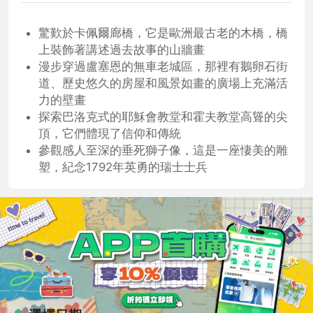
驚歎於卡佩爾廊橋，它是歐洲最古老的木橋，橋
上裝飾著講述過去故事的山牆畫
漫步穿過盧塞恩的無車老城區，那裡有鵝卵石街
道、歷史悠久的房屋和風景如畫的廣場上充滿活
力的壁畫
探索巴洛克式的耶穌會教堂和霍夫教堂高聳的尖
頂，它們體現了信仰和傳統
參觀感人至深的垂死獅子像，這是一座悽美的雕
塑，紀念1792年英勇的瑞士士兵