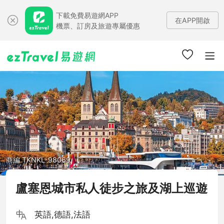
下載免費易遊網APP
在APP開啟
機票、訂房及旅遊專屬優惠
商編 TKNKL-98069
盧塞恩城市私人徒步之旅及湖上巡遊
英語,德語,法語