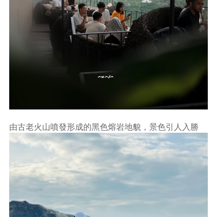
由古老火山噴發形成的黑色熔岩地貌，景色引人入勝