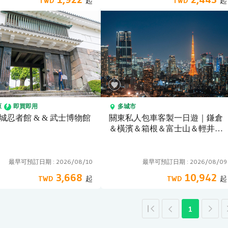
原
即買即用
多城市
城忍者館 & & 武士博物館
關東私人包車客製一日遊｜鎌倉
＆橫濱＆箱根＆富士山＆輕井澤
｜東京出發
最早可預訂日期 :
2026/08/10
最早可預訂日期 :
2026/08/09
3,668
10,942
1