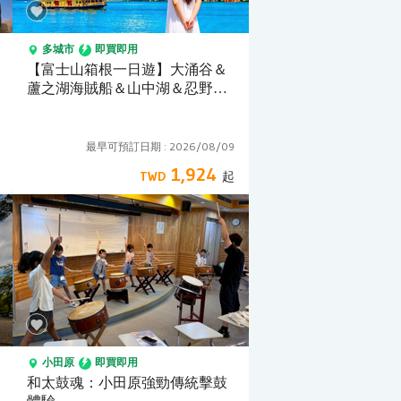
多城市
即買即用
【富士山箱根一日遊】大涌谷＆
蘆之湖海賊船＆山中湖＆忍野八
海＆空中纜車 體驗之旅(東京出
發)
最早可預訂日期 :
2026/08/09
1,924
小田原
即買即用
和太鼓魂：小田原強勁傳統擊鼓