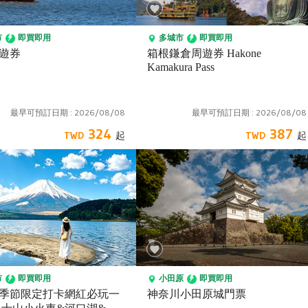
市
即買即用
多城市
即買即用
遊券
箱根鎌倉周遊券 Hakone
Kamakura Pass
最早可預訂日期 :
2026/08/08
最早可預訂日期 :
2026/08/08
324
387
市
即買即用
小田原
即買即用
季節限定打卡網紅必玩一
神奈川小田原城門票