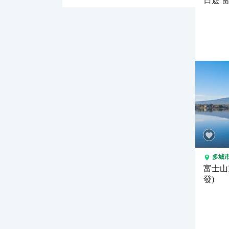
日遊 富士山小火車&河口湖&新
倉山公
可選）
多城
富士山
發)