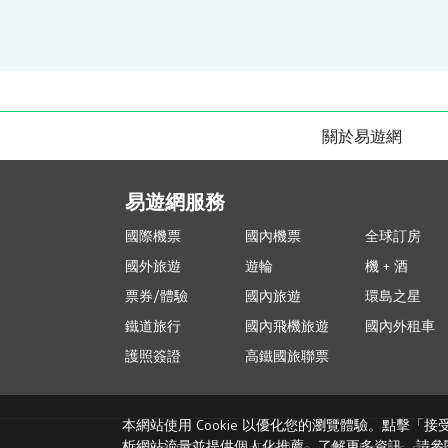
關於易遊網
易遊網服務
國際機票
國內機票
全球訂房
國外旅遊
遊輪
機 + 酒
票券/體驗
國內旅遊
環島之星
鐵道旅行
國內飛機旅遊
國內外租車
護照簽證
高鐵國旅聯票
本網站使用 Cookie 以優化您的瀏覽體驗。點擊「
析網站流量並提供個人化推薦。了解更多資訊，請參