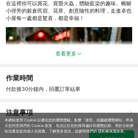
在這裡你可以賞花、賞螢火蟲，體驗藍染的趣味。蜿蜒
小徑旁的穀倉民宿、花草、創意隨性的料理，走進卓也
小屋每一處都是驚喜，都是幸福！
查看更多
作業時間
付款後30分鐘內，回覆訂單結果
注意事項
走進靜謐的小道，感受大自然的芬芳，還能看到許多小
本網站使用 Cookie 以優化您的瀏覽體驗。點擊「接受」或繼續瀏覽網站，即表
示您同意我們的 Cookie 政策，包含記住您的搜尋偏好和瀏覽紀錄、用於分析網
動物喔！
站流量並提供個人化推薦。了解更多資訊，請參閱我們的
隱私權保護政策
。