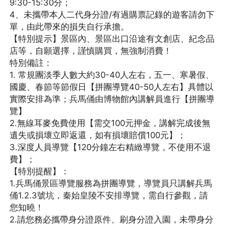
9:30-15:30分；
4、未攜帶本人二代身分證/有過購票記錄的遊客請勿下
單，由此帶來的損失自行承擔。
【特別提示】景區內、景區出口沿途有文創店、紀念品
店等，自願選擇，謹慎購買，無強制消費！
特別備註：
1. 常規團淡季人數大約30-40人左右，五一、寒暑假、
國慶、春節等節假日【拼團導覽40-50人左右】具體以
實際安排為準；兵馬俑由博物館內講解員進行【拼團導
覽】
2.無線耳麥免費使用【需交100元押金，講解完成後無
遺失或損壞立即返還，如有損壞賠償100元】；
3.深度人員導覽【120分鐘左右精緻導覽，不使用不退
費】；
【特別提醒】：
1.兵馬俑景區導覽服務為拼團導覽，導覽員只講解兵馬
俑1.2.3號坑，秦始皇陵不安排導覽，需自行參觀，請
您知曉！
2.請您務必攜帶身分證原件、刷身分證入園，未帶身分