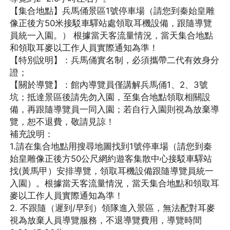
【集合地點】兵馬俑景區1號停車場（請您到秦始皇雕
像正後方50米接駁車驛站處領取耳機設備，跟隨導覽
員統一入園。） 根據當天客流量情況，當天集合地點
和領取耳麥以工作人員實際通知為準！
【特別說明】：兵馬俑實名制，必須攜帶二代有效身分
證；
【關於導覽】：館內導覽員僅講解兵馬俑1、2、3號
坑；抵達景區後請先勿入園，至集合地點領取相關設
備，再跟隨導覽員一同入園；若自行入園則視為放棄導
覽，恕不退費，敬請見諒！
補充說明：
1.請在集合地點用搜尋地圖找到1號停車場（請您到秦
始皇雕像正後方50公尺網約遊客集散中心接駁車驛站
找(黃馬甲）安排導覽，領取耳機設備跟隨導覽員統一
入園）。根據當天客流量情況，當天集合地點和領取耳
麥以工作人員實際通知為準！
2. 不跟隨（遲到/早到）領隊進入景區，無法配對耳麥
視為放棄人員導覽服務，不退導覽費用，導覽時間