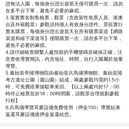
證無法入園，每個身分證出遊當天僅可購買一次，請勿
在多平台下單，避免不必要的麻煩。
3.落實實名制售檢票，觀眾（含政策性免票人員、港澳
台及外籍觀眾）參觀須持個人有效身分證件。景區實行
實名購票，每個身分證出遊當天在所有購票渠道【網路
渠道和線下渠道等】僅限購買一次，請勿多平台下單，
避免不必要的麻煩。
4.請仔細檢查聯繫人處預留的手機號碼並確保正確，注
意查收導覽簡訊，內含地址、時間，自行入園屬於放棄
導覽。
5.秦始皇帝陵博物院由秦始皇兵馬俑博物館、秦始皇陵
考古遺址公園（麗山園）組成，兩處參觀均需約1.5小
時，可免費搭乘接駁車來回。【以上兩處均於17：00
時停止檢票並於18：00時閉園，請觀眾合理規劃參觀
行程】
6.兵馬俑導覽耳麥設備免費使用（押金100）導覽結束
返還耳麥設備後押金返還給您。