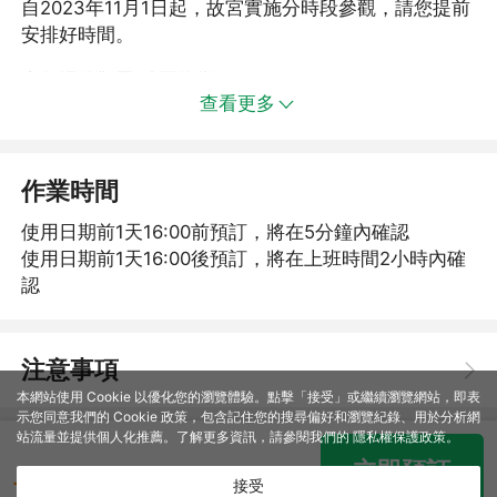
自2023年11月1日起，故宮實施分時段參觀，請您提前
安排好時間。
上午場的觀眾 時間為當日12:00
查看更多
下午場的觀眾最早檢票時間為當日11:00;
淡季(11.1-3.31)最晚入館時間:15:30;
作業時間
旺季(4.1-10.31)最晚入館時間:16:00。
使用日期前1天16:00前預訂，將在5分鐘內確認
使用日期前1天16:00後預訂，將在上班時間2小時內確
請根據您的門票時間進行購買相應場次。
認
【產品行程說明】
注意事項
【蝸牛文旅】故宮精講團隊將透過建築、歷史人文故事
本網站使用 Cookie 以優化您的瀏覽體驗。點擊「接受」或繼續瀏覽網站，即表
示您同意我們的 Cookie 政策，包含記住您的搜尋偏好和瀏覽紀錄、用於分析網
等多角度為您深度導覽故宮
站流量並提供個人化推薦。了解更多資訊，請參閱我們的
隱私權保護政策
。
立即預訂
行程安排（遊覽順序以當天實際行程為準）：
182
接受
TWD
起