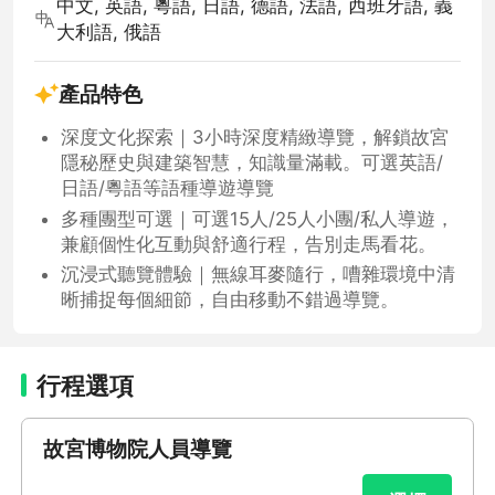
中文, 英語, 粵語, 日語, 德語, 法語, 西班牙語, 義
大利語, 俄語
產品特色
深度文化探索｜3小時深度精緻導覽，解鎖故宮
隱秘歷史與建築智慧，知識量滿載。可選英語/
日語/粵語等語種導遊導覽
多種團型可選｜可選15人/25人小團/私人導遊，
兼顧個性化互動與舒適行程，告別走馬看花。
沉浸式聽覽體驗｜無線耳麥隨行，嘈雜環境中清
晰捕捉每個細節，自由移動不錯過導覽。
行程選項
故宮博物院人員導覽