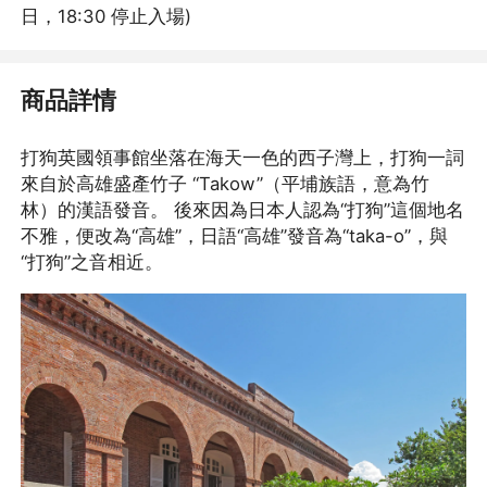
不再提醒
下載APP
日，18:30 停止入場)
商品詳情
打狗英國領事館坐落在海天一色的西子灣上，打狗一詞
來自於高雄盛產竹子 “Takow”（平埔族語，意為竹
林）的漢語發音。 後來因為日本人認為“打狗”這個地名
不雅，便改為“高雄”，日語“高雄”發音為“taka-o”，與
“打狗”之音相近。