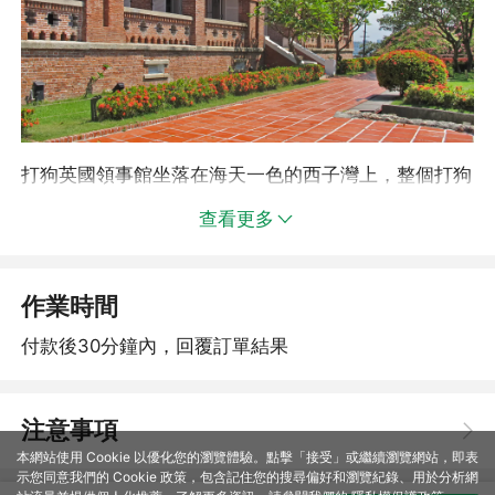
打狗英國領事館坐落在海天一色的西子灣上，整個打狗
英國領事館分為兩個部分，山上官邸和山下領事館。山
查看更多
上官邸是後文藝復興時代巴洛克式建築，紅磚的外觀、
竹節落水管、石雕和圓拱都體現了打狗英國領事館的不
同之處。官邸一層包括文創小舖、觀景平台和庭院。站
作業時間
在觀景平台上可以將夕陽西下的過程一覽無遺，二層有
展覽室，以模型、老地圖等多線交錯的方式讓遊客感受
付款後30分鐘內，回覆訂單結果
高雄開港100多年豐富的故事。
注意事項
本網站使用 Cookie 以優化您的瀏覽體驗。點擊「接受」或繼續瀏覽網站，即表
示您同意我們的 Cookie 政策，包含記住您的搜尋偏好和瀏覽紀錄、用於分析網