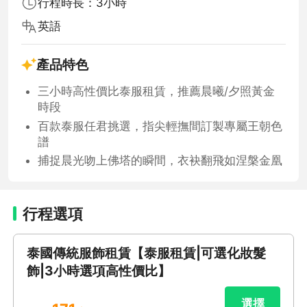
行程時長：3小時
英語
產品特色
三小時高性價比泰服租賃，推薦晨曦/夕照黃金
時段
百款泰服任君挑選，指尖輕撫間訂製專屬王朝色
譜
捕捉晨光吻上佛塔的瞬間，衣袂翻飛如涅槃金凰
行程選項
泰國傳統服飾租賃【泰服租賃|可選化妝髮
飾|3小時選項高性價比】
選擇