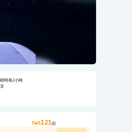
程時長2小時
中文
121
TWD
起