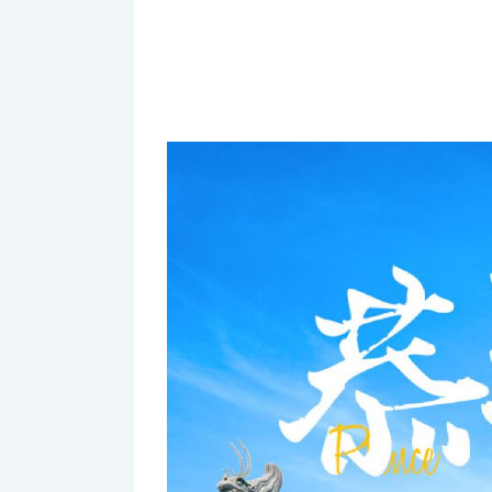
其他說明
上午場九點半之前集合，下午場兩點之前
隊進景區。