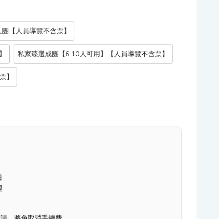
人團【人員導覽不含票】
】
私家臻選成團【6-10人可用】【人員導覽不含票】
含票】
日
理
消申請，將免取消手續費。