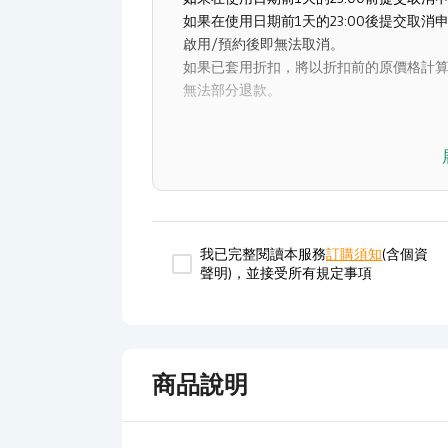
如果在使用日期前1天的23:00後提交取消申
啟用/預約後即無法取消。
如果已套用折扣，將以折扣前的原價格計
無法部分退款。
費用包含
人員導覽每人次一份
無線耳機每人次一個
我已完整閱讀本服務
訂購須知
(含個資
費用不包含
聲明)，並接受所有規定事項
費用包含以外任何費用概不包含
景區門票
商品說明
效期說明
當日有效