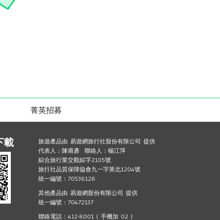
菁英招募
下載
旅遊產品由 易遊網旅行社股份有限公司 提供
代表人：陳甫彥 聯絡人：楊江萍
綜合旅行業交觀綜字2105號
旅行社品質保障協會九一字第北1204號
統一編號：70536126
其他產品由 易遊網股份有限公司 提供
統一編號：70472137
聯絡電話：412-8001 ( 手機加 02 )