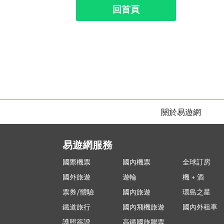
回首頁
關於易遊網
易遊網服務
國際機票
國內機票
全球訂房
國外旅遊
遊輪
機 + 酒
票券/體驗
國內旅遊
環島之星
鐵道旅行
國內飛機旅遊
國內外租車
護照簽證
高鐵國旅聯票